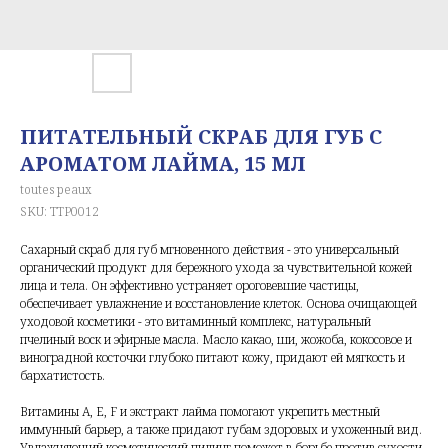
ПИТАТЕЛЬНЫЙ СКРАБ ДЛЯ ГУБ С
АРОМАТОМ ЛАЙМА, 15 МЛ
toutes peaux
SKU:
TTP0012
Сахарный скраб для губ мгновенного действия - это универсальный
органический продукт для бережного ухода за чувствительной кожей
лица и тела. Он эффективно устраняет ороговевшие частицы,
обеспечивает увлажнение и восстановление клеток. Основа очищающей
уходовой косметики - это витаминный комплекс, натуральный
пчелиный воск и эфирные масла. Масло какао, ши, жожоба, кокосовое и
виноградной косточки глубоко питают кожу, придают ей мягкость и
бархатистость.
Витамины А, Е, F и экстракт лайма помогают укрепить местный
иммунный барьер, а также придают губам здоровых и ухоженный вид.
Увлажняющий косметический пилинг поможет в борьбе против сухости