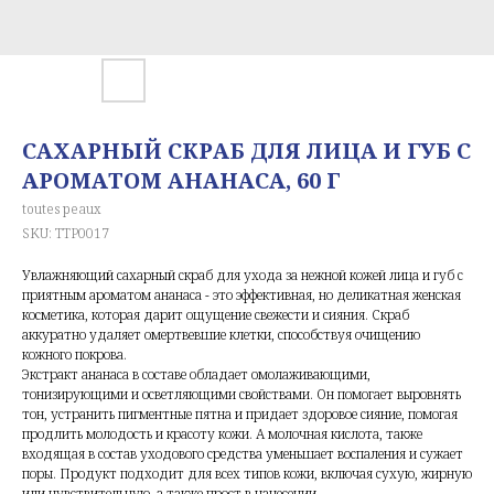
САХАРНЫЙ СКРАБ ДЛЯ ЛИЦА И ГУБ С
АРОМАТОМ АНАНАСА, 60 Г
toutes peaux
SKU:
TTP0017
Увлажняющий сахарный скраб для ухода за нежной кожей лица и губ с
приятным ароматом ананаса - это эффективная, но деликатная женская
косметика, которая дарит ощущение свежести и сияния. Скраб
аккуратно удаляет омертвевшие клетки, способствуя очищению
кожного покрова.
Экстракт ананаса в составе обладает омолаживающими,
тонизирующими и осветляющими свойствами. Он помогает выровнять
тон, устранить пигментные пятна и придает здоровое сияние, помогая
продлить молодость и красоту кожи. А молочная кислота, также
входящая в состав уходового средства уменьшает воспаления и сужает
поры. Продукт подходит для всех типов кожи, включая сухую, жирную
или чувствительную, а также прост в нанесении.